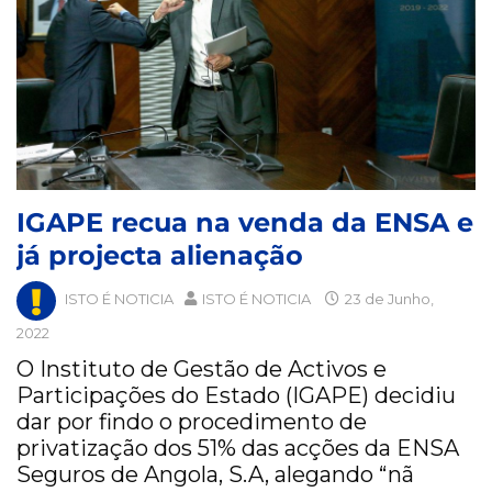
IGAPE recua na venda da ENSA e
já projecta alienação
ISTO É NOTICIA
ISTO É NOTICIA
23 de Junho,
2022
O Instituto de Gestão de Activos e
Participações do Estado (IGAPE) decidiu
dar por findo o procedimento de
privatização dos 51% das acções da ENSA
Seguros de Angola, S.A, alegando “nã