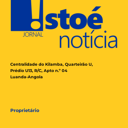
Cent
ralidade
do Kilamba, Quarteirão U,
Prédio U13, R/C, Apto n.º 04
Luanda-Angola
Proprietário