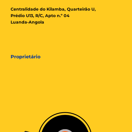
Cent
ralidade
do Kilamba, Quarteirão U,
Prédio U13, R/C, Apto n.º 04
Luanda-Angola
Proprietário