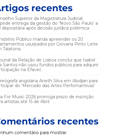
rtigos recentes
nselho Superior da Magistratura Judicial
pede entrega da gestão do ‘Novo São Paulo’ a
el depositária após decisão jurídica polémica
nistério Público manda apreender os 20
artamentos usurpados por Giovana Pinto Leite
 Talatona
ibunal da Relação de Lisboa conclui que Isabel
s Santos não usou fundos públicos para adquirir
rticipação na Efacec
reógrafa angolana Aneth Silva em Abidjan para
rticipar do ‘Mercado das Artes Perfomantivas’
sa For Music 2026 prorroga prazo de inscrição
a artistas até 15 de Abril
omentários recentes
nhum comentário para mostrar.