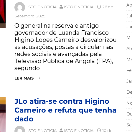
Ag
ISTO É NOTÍCIA
ISTO É NOTÍCIA
26 de
Ju
Setembro, 2025
O general na reserva e antigo
Ju
governador de Luanda Francisco
Ma
Higino Lopes Carneiro desvalorizou
as acusações, postas a circular nas
Ab
redes sociais e avançadas pela
Ma
Televisão Pública de Angola (TPA),
segundo
Fe
LER MAIS
Ja
De
JLo atira-se contra Higino
No
Carneiro e refuta que tenha
Ou
dado
Se
ISTO É NOTÍCIA
ISTO É NOTÍCIA
10 de