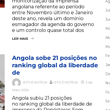
monitorização da imprensa
Ag
angolana referente ao período
Ju
entre Novembro último e Janeiro
deste ano, revela um domínio
Ju
esmagador da agenda do governo
Ma
e um controlo quase total dos
Ab
LER MAIS
Ma
Fe
Angola sobe 21 posições no
ranking global da liberdade
Ja
de
De
ISTO É NOTÍCIA
ISTO É NOTÍCIA
3 de
No
Maio, 2024
Ou
Angola subiu 21 posições
Se
no ranking global da liberdade de
imprensa da Repórteres Sem