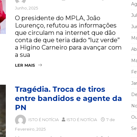
Ag
Junho, 2025
Ju
O presidente do MPLA, João
Lourenço, refutou as informações
Ju
que circulam na internet que dão
Ma
conta de que teria dado “luz verde”
a Higino Carneiro para avançar com
Ab
a sua
Ma
LER MAIS
Fe
Ja
Tragédia. Troca de tiros
De
entre bandidos e agente da
PN
No
Ou
ISTO É NOTÍCIA
ISTO É NOTÍCIA
7 de
Se
Fevereiro, 2025