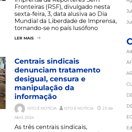
Ag
Fronteiras (RSF), divulgado nesta
Ju
sexta-feira, 3, data alusiva ao Dia
Mundial da Liberdade de Imprensa,
Ju
tornando-se no país lusófono
LER MAIS
C
Ad
Centrais sindicais
ÁF
denunciam tratamento
AR
desigual, censura e
C
manipulação da
informação
D
D
ISTO É NOTÍCIA
ISTO É NOTÍCIA
23 de
E
Abril, 2024
As três centrais sindicais,
Ed