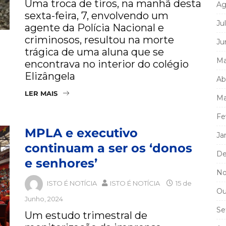
Uma troca de tiros, na manhã desta
Ag
sexta-feira, 7, envolvendo um
Ju
agente da Polícia Nacional e
criminosos, resultou na morte
Ju
trágica de uma aluna que se
Ma
encontrava no interior do colégio
Elizângela
Ab
LER MAIS
Ma
Fe
MPLA e executivo
Ja
continuam a ser os ‘donos
De
e senhores’
No
ISTO É NOTÍCIA
ISTO É NOTÍCIA
15 de
Ou
Junho, 2024
Se
Um estudo trimestral de