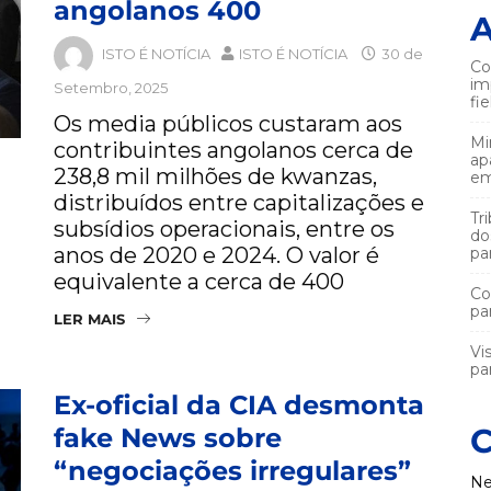
angolanos 400
A
ISTO É NOTÍCIA
ISTO É NOTÍCIA
30 de
Co
im
Setembro, 2025
fi
Os media públicos custaram aos
Mi
contribuintes angolanos cerca de
ap
238,8 mil milhões de kwanzas,
em
distribuídos entre capitalizações e
Tr
subsídios operacionais, entre os
do
anos de 2020 e 2024. O valor é
pa
equivalente a cerca de 400
Co
pa
LER MAIS
Vi
par
Ex-oficial da CIA desmonta
C
fake News sobre
“negociações irregulares”
Ne