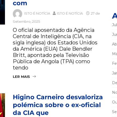
com
A
ISTO É NOTÍCIA
ISTO É NOTÍCIA
27 de
Setembro, 2025
Ju
O oficial aposentado da Agência
Ju
Central de Inteligência (CIA, na
sigla inglesa) dos Estados Unidos
Ab
da América (EUA) Dale Bendler
Ma
Britt, apontado pela Televisão
Pública de Angola (TPA) como
Fe
tendo
Ja
LER MAIS
De
No
Higino Carneiro desvaloriza
Ou
polémica sobre o ex-oficial
da CIA que
Se