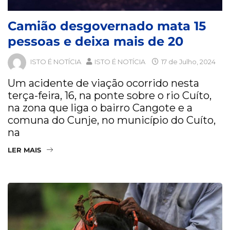
Camião desgovernado mata 15
pessoas e deixa mais de 20
ISTO É NOTÍCIA
ISTO É NOTÍCIA
17 de Julho, 2024
Um acidente de viação ocorrido nesta
terça-feira, 16, na ponte sobre o rio Cuíto,
na zona que liga o bairro Cangote e a
comuna do Cunje, no município do Cuíto,
na
LER MAIS