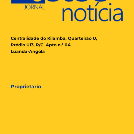
Cent
ralidade
do Kilamba, Quarteirão U,
Prédio U13, R/C, Apto n.º 04
Luanda-Angola
Proprietário