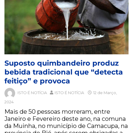
Suposto quimbandeiro produz
bebida tradicional que “detecta
feitiço” e provoca
ISTO É NOTÍCIA
ISTO É NOTÍCIA
12 de Março,
2024
Mais de 50 pessoas morreram, entre
Janeiro e Fevereiro deste ano, na comuna
da Muinha, no município de Camacupa, na
província do Bié, após serem obrigadas a