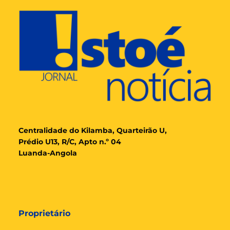
Cent
ralidade
do Kilamba, Quarteirão U,
Prédio U13, R/C, Apto n.º 04
Luanda-Angola
Proprietário