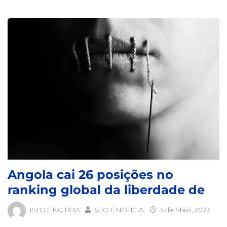
Angola cai 26 posições no
ranking global da liberdade de
ISTO É NOTÍCIA
ISTO É NOTÍCIA
3 de Maio, 2023