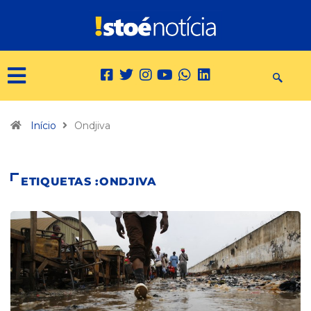
Início
Ondjiva
ETIQUETAS :ONDJIVA