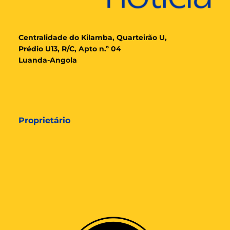
Cent
ralidade
do Kilamba, Quarteirão U,
Prédio U13, R/C, Apto n.º 04
Luanda-Angola
Proprietário