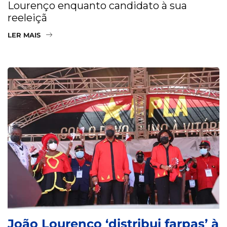
Lourenço enquanto candidato à sua
reeleiçã
LER MAIS
João Lourenço ‘distribui farpas’ à