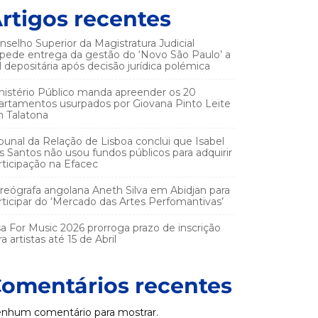
rtigos recentes
nselho Superior da Magistratura Judicial
pede entrega da gestão do ‘Novo São Paulo’ a
el depositária após decisão jurídica polémica
nistério Público manda apreender os 20
artamentos usurpados por Giovana Pinto Leite
 Talatona
ibunal da Relação de Lisboa conclui que Isabel
s Santos não usou fundos públicos para adquirir
rticipação na Efacec
reógrafa angolana Aneth Silva em Abidjan para
rticipar do ‘Mercado das Artes Perfomantivas’
sa For Music 2026 prorroga prazo de inscrição
a artistas até 15 de Abril
omentários recentes
nhum comentário para mostrar.