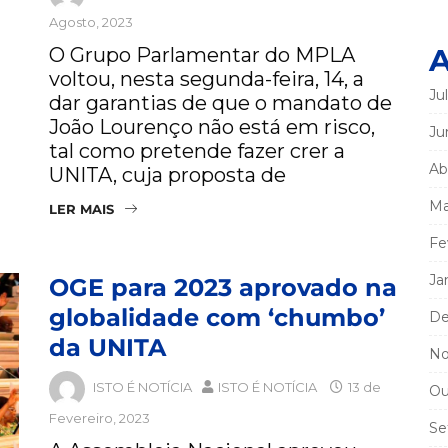
Agosto, 2023
A
O Grupo Parlamentar do MPLA
voltou, nesta segunda-feira, 14, a
Ju
dar garantias de que o mandato de
João Lourenço não está em risco,
Ju
tal como pretende fazer crer a
Ab
UNITA, cuja proposta de
Ma
LER MAIS
Fe
Ja
OGE para 2023 aprovado na
globalidade com ‘chumbo’
De
da UNITA
No
ISTO É NOTÍCIA
ISTO É NOTÍCIA
13 de
Ou
Fevereiro, 2023
Se