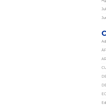
Ag
Ju
Ju
C
Ad
ÁF
AR
C
D
D
E
Ed