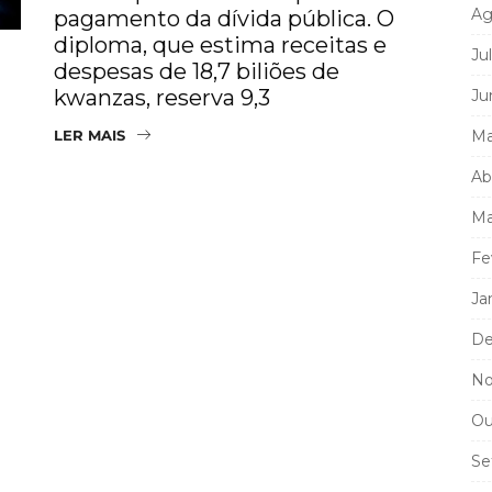
Ag
pagamento da dívida pública. O
diploma, que estima receitas e
Ju
despesas de 18,7 biliões de
kwanzas, reserva 9,3
Ju
LER MAIS
Ma
Ab
Ma
Fe
Ja
De
No
Ou
Se