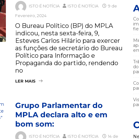
A
ISTO É NOTÍCIA
ISTO É NOTÍCIA
9 de
Fevereiro, 2024
Co
im
O Bureau Político (BP) do MPLA
fi
indicou, nesta sexta-feira, 9,
Esteves Carlos Hilário para exercer
Mi
ap
as funções de secretário do Bureau
em
Político para Informação e
Tr
Propaganda do partido, rendendo
do
no
pa
LER MAIS
Co
pa
Vi
Grupo Parlamentar do
par
MPLA declara alto e em
C
bom som:
ISTO É NOTÍCIA
ISTO É NOTÍCIA
14 de
Ne