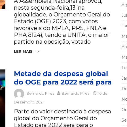
A Assembleia Nacional aprovou,
Ag
nesta segunda-feira,13, na
globalidade, o Orçamento Geral do
Ju
Estado (OGE) 2023, com votos
Ju
favoráveis do MPLA, PRS, FNLA e
PHA 8124), tendo a UNITA, o maior
Ma
partido na oposição, votado
Ab
LER MAIS
Ma
Fe
Metade da despesa global
Ja
do OGE para 2022 será para
De
Bernardo Pires
Bernardo Pires
16 de
No
Dezembro, 2021
Ou
Parte do valor destinado à despesa
global do Orçamento Geral do
Se
Estado para 2022 será para o