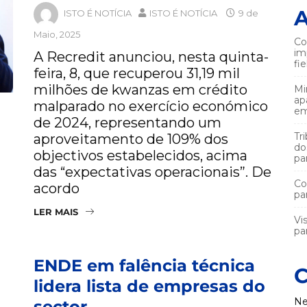
A
ISTO É NOTÍCIA
ISTO É NOTÍCIA
9 de
Maio, 2025
Co
im
A Recredit anunciou, nesta quinta-
fi
feira, 8, que recuperou 31,19 mil
milhões de kwanzas em crédito
Mi
ap
malparado no exercício económico
em
de 2024, representando um
Tr
aproveitamento de 109% dos
do
objectivos estabelecidos, acima
pa
das “expectativas operacionais”. De
Co
acordo
pa
LER MAIS
Vi
par
ENDE em falência técnica
C
lidera lista de empresas do
Ne
sector