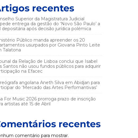
rtigos recentes
nselho Superior da Magistratura Judicial
pede entrega da gestão do ‘Novo São Paulo’ a
el depositária após decisão jurídica polémica
nistério Público manda apreender os 20
artamentos usurpados por Giovana Pinto Leite
 Talatona
ibunal da Relação de Lisboa conclui que Isabel
s Santos não usou fundos públicos para adquirir
rticipação na Efacec
reógrafa angolana Aneth Silva em Abidjan para
rticipar do ‘Mercado das Artes Perfomantivas’
sa For Music 2026 prorroga prazo de inscrição
a artistas até 15 de Abril
omentários recentes
nhum comentário para mostrar.