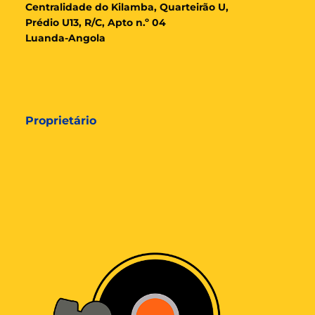
Cent
ralidade
do Kilamba, Quarteirão U,
Prédio U13, R/C, Apto n.º 04
Luanda-Angola
Proprietário