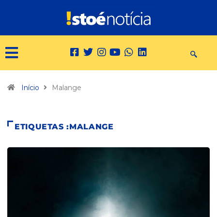
Início
Malange
ETIQUETAS :MALANGE