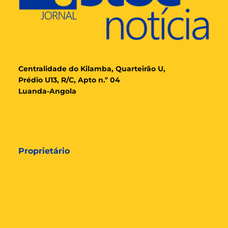
Cent
ralidade
do Kilamba, Quarteirão U,
Prédio U13, R/C, Apto n.º 04
Luanda-Angola
Proprietário