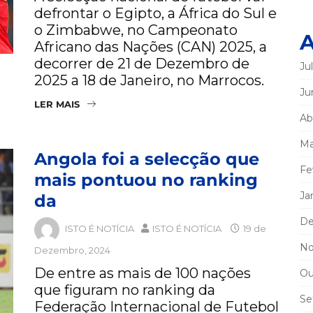
defrontar o Egipto, a África do Sul e
o Zimbabwe, no Campeonato
A
Africano das Nações (CAN) 2025, a
decorrer de 21 de Dezembro de
Ju
2025 a 18 de Janeiro, no Marrocos.
Ju
LER MAIS
Ab
Ma
Angola foi a selecção que
Fe
mais pontuou no ranking
Ja
da
De
ISTO É NOTÍCIA
ISTO É NOTÍCIA
19 de
No
Dezembro, 2024
De entre as mais de 100 nações
Ou
que figuram no ranking da
Se
Federação Internacional de Futebol