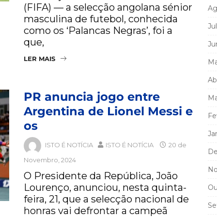
(FIFA) — a selecção angolana sénior
Ag
masculina de futebol, conhecida
Ju
como os ‘Palancas Negras’, foi a
que,
Ju
LER MAIS
Ma
Ab
PR anuncia jogo entre
Ma
Argentina de Lionel Messi e
Fe
os
Ja
ISTO É NOTÍCIA
ISTO É NOTÍCIA
20 de
De
Novembro, 2024
No
O Presidente da República, João
Lourenço, anunciou, nesta quinta-
Ou
feira, 21, que a selecção nacional de
Se
honras vai defrontar a campeã