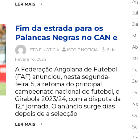
Ag
LER MAIS
Ju
Ju
Fim da estrada para os
Palancas Negras no CAN e
Ma
Ab
ISTO É NOTÍCIA
ISTO É NOTÍCIA
5 de
Ma
Fevereiro, 2024
A Federação Angolana de Futebol
Fe
(FAF) anunciou, nesta segunda-
Ja
feira, 5, a retoma do principal
campeonato nacional de futebol, o
De
Girabola 2023/24, com a disputa da
No
12.ª jornada. O anúncio surge dias
depois de a selecção
Ou
LER MAIS
Se