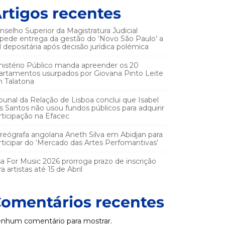
rtigos recentes
nselho Superior da Magistratura Judicial
pede entrega da gestão do ‘Novo São Paulo’ a
el depositária após decisão jurídica polémica
nistério Público manda apreender os 20
artamentos usurpados por Giovana Pinto Leite
 Talatona
ibunal da Relação de Lisboa conclui que Isabel
s Santos não usou fundos públicos para adquirir
rticipação na Efacec
reógrafa angolana Aneth Silva em Abidjan para
rticipar do ‘Mercado das Artes Perfomantivas’
sa For Music 2026 prorroga prazo de inscrição
a artistas até 15 de Abril
omentários recentes
nhum comentário para mostrar.