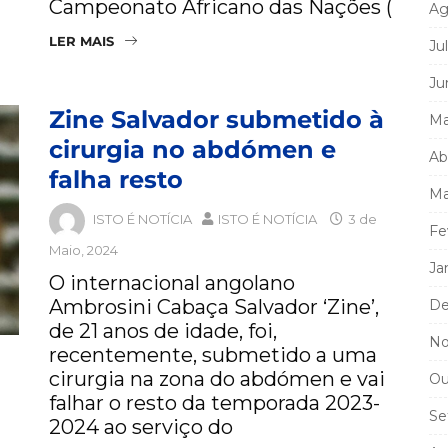
Campeonato Africano das Nações (
Ag
LER MAIS
Ju
Ju
Zine Salvador submetido à
Ma
cirurgia no abdómen e
Ab
falha resto
Ma
ISTO É NOTÍCIA
ISTO É NOTÍCIA
3 de
Fe
Maio, 2024
Ja
O internacional angolano
Ambrosini Cabaça Salvador ‘Zine’,
De
de 21 anos de idade, foi,
No
recentemente, submetido a uma
cirurgia na zona do abdómen e vai
Ou
falhar o resto da temporada 2023-
Se
2024 ao serviço do