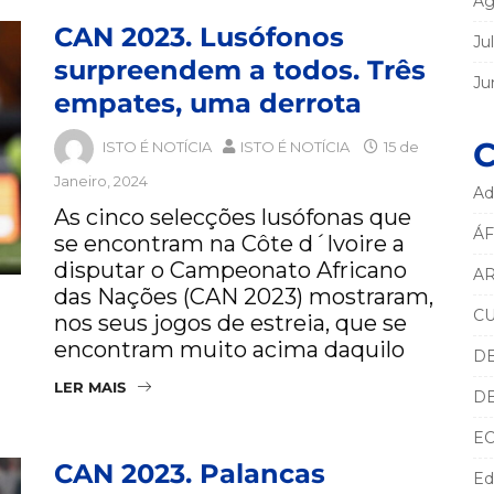
Ag
CAN 2023. Lusófonos
Ju
surpreendem a todos. Três
Ju
empates, uma derrota
C
ISTO É NOTÍCIA
ISTO É NOTÍCIA
15 de
Janeiro, 2024
Ad
As cinco selecções lusófonas que
ÁF
se encontram na Côte d´Ivoire a
disputar o Campeonato Africano
AR
das Nações (CAN 2023) mostraram,
C
nos seus jogos de estreia, que se
encontram muito acima daquilo
D
LER MAIS
D
E
CAN 2023. Palancas
Ed