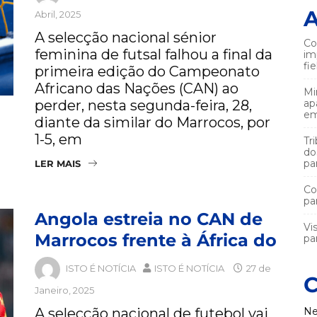
A
Abril, 2025
A selecção nacional sénior
Co
feminina de futsal falhou a final da
im
fi
primeira edição do Campeonato
Africano das Nações (CAN) ao
Mi
perder, nesta segunda-feira, 28,
ap
em
diante da similar do Marrocos, por
1-5, em
Tr
do
pa
LER MAIS
Co
pa
Angola estreia no CAN de
Vi
Marrocos frente à África do
par
ISTO É NOTÍCIA
ISTO É NOTÍCIA
27 de
C
Janeiro, 2025
A selecção nacional de futebol vai
Ne