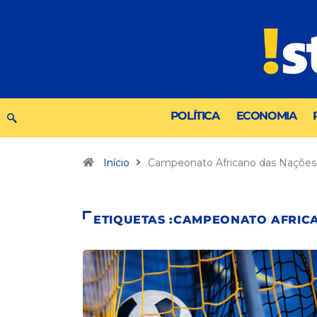
POLÍTICA
ECONOMIA
Início
Campeonato Africano das Nações
ETIQUETAS :CAMPEONATO AFRIC