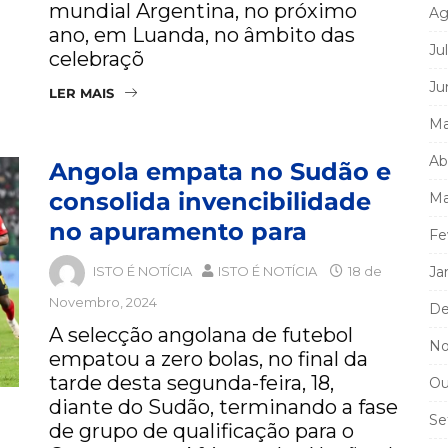
mundial Argentina, no próximo
Ag
ano, em Luanda, no âmbito das
Ju
celebraçõ
Ju
LER MAIS
Ma
Ab
Angola empata no Sudão e
consolida invencibilidade
Ma
no apuramento para
Fe
ISTO É NOTÍCIA
ISTO É NOTÍCIA
18 de
Ja
Novembro, 2024
De
A selecção angolana de futebol
No
empatou a zero bolas, no final da
tarde desta segunda-feira, 18,
Ou
diante do Sudão, terminando a fase
Se
de grupo de qualificação para o