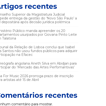
rtigos recentes
nselho Superior da Magistratura Judicial
pede entrega da gestão do ‘Novo São Paulo’ a
el depositária após decisão jurídica polémica
nistério Público manda apreender os 20
artamentos usurpados por Giovana Pinto Leite
 Talatona
ibunal da Relação de Lisboa conclui que Isabel
s Santos não usou fundos públicos para adquirir
rticipação na Efacec
reógrafa angolana Aneth Silva em Abidjan para
rticipar do ‘Mercado das Artes Perfomantivas’
sa For Music 2026 prorroga prazo de inscrição
a artistas até 15 de Abril
omentários recentes
nhum comentário para mostrar.