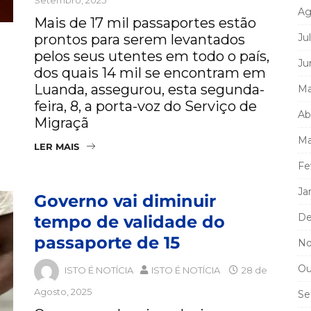
Ag
Mais de 17 mil passaportes estão
prontos para serem levantados
Ju
pelos seus utentes em todo o país,
Ju
dos quais 14 mil se encontram em
Luanda, assegurou, esta segunda-
Ma
feira, 8, a porta-voz do Serviço de
Ab
Migraçã
Ma
LER MAIS
Fe
Ja
Governo vai diminuir
De
tempo de validade do
passaporte de 15
No
Ou
ISTO É NOTÍCIA
ISTO É NOTÍCIA
28 de
Agosto, 2025
Se