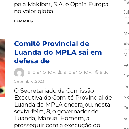
Ag
pela Makiber, S.A. e Opaia Europa,
no valor global
Ju
LER MAIS
Ju
Ma
Comité Provincial de
Ab
Luanda do MPLA sai em
Ma
defesa de
Fe
ISTO É NOTÍCIA
ISTO É NOTÍCIA
9 de
Ja
Setembro, 2023
De
O Secretariado da Comissão
Executiva do Comité Provincial de
No
Luanda do MPLA encorajou, nesta
Ou
sexta-feira, 8, o governador de
Luanda, Manuel Homem, a
Se
prosseguir com a execução do