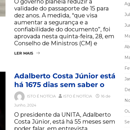
O governo planeia reduzir a
Ag
validade do passaporte de 15 para
dez anos. A medida, “que visa
Ju
aumentar a segurança e a
Ju
confiabilidade do documento”, foi
aprovada nesta quinta-feira, 28, em
Ma
Conselho de Ministros (CM) e
Ab
LER MAIS
Ma
Fe
Adalberto Costa Júnior está
Ja
há 1675 dias sem saber o
De
ISTO É NOTÍCIA
ISTO É NOTÍCIA
16 de
No
Junho, 2024
Ou
O presidente da UNITA, Adalberto
Costa Júnior, está há 55 meses sem
Se
poder falar, em entrevista