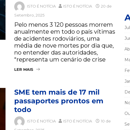
ISTO É NOTÍCIA
ISTO É NOTÍCIA
20 de
A
Setembro, 2025
Pelo menos 3 120 pessoas morrem
Ju
anualmente em todo o país vítimas
de acidentes rodoviários, uma
Ju
média de nove mortes por dia que,
Ab
no entender das autoridades,
“representa um cenário de crise
Ma
LER MAIS
Fe
Ja
SME tem mais de 17 mil
De
passaportes prontos em
No
todo
Ou
ISTO É NOTÍCIA
ISTO É NOTÍCIA
10 de
Se
Setembro, 2025