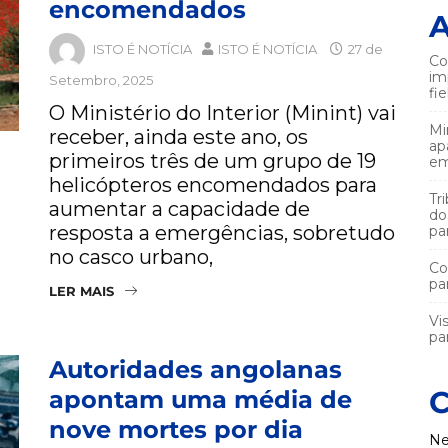
encomendados
A
ISTO É NOTÍCIA
ISTO É NOTÍCIA
27 de
Co
im
Setembro, 2025
fi
O Ministério do Interior (Minint) vai
Mi
receber, ainda este ano, os
ap
primeiros três de um grupo de 19
em
helicópteros encomendados para
Tr
aumentar a capacidade de
do
resposta a emergências, sobretudo
pa
no casco urbano,
Co
pa
LER MAIS
Vi
par
Autoridades angolanas
C
apontam uma média de
nove mortes por dia
Ne