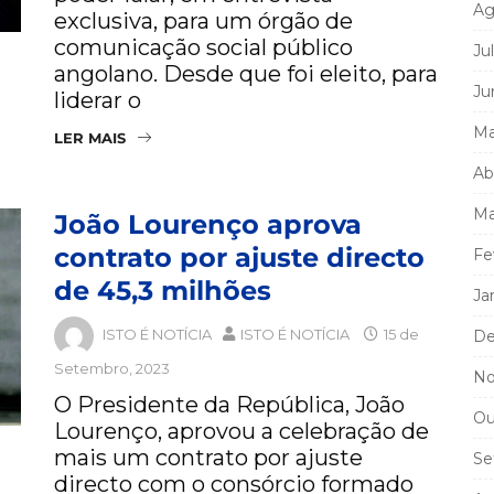
Ag
exclusiva, para um órgão de
comunicação social público
Ju
angolano. Desde que foi eleito, para
Ju
liderar o
Ma
LER MAIS
Ab
Ma
João Lourenço aprova
contrato por ajuste directo
Fe
de 45,3 milhões
Ja
ISTO É NOTÍCIA
ISTO É NOTÍCIA
15 de
De
Setembro, 2023
No
O Presidente da República, João
Ou
Lourenço, aprovou a celebração de
mais um contrato por ajuste
Se
directo com o consórcio formado