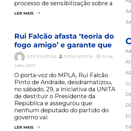
Ag
processo de sensibilização sobre a
Ju
LER MAIS
Ju
Rui Falcão afasta ‘teoria do
C
fogo amigo’ e garante que
Ad
ISTO É NOTÍCIA
ISTO É NOTÍCIA
30 de
ÁF
Julho, 2023
AR
O porta-voz do MPLA, Rui Falcão
Pinto de Andrade, desdramatizou,
C
no sábado, 29, a iniciativa da UNITA
D
de destituir o Presidente da
República e assegurou que
D
nenhum deputado do partido do
E
governo vai
Ed
LER MAIS