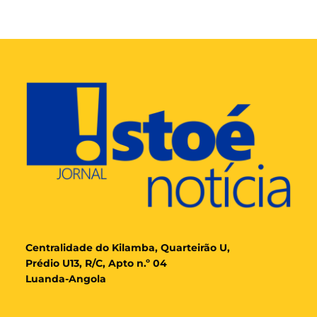
Cent
ralidade
do Kilamba, Quarteirão U,
Prédio U13, R/C, Apto n.º 04
Luanda-Angola