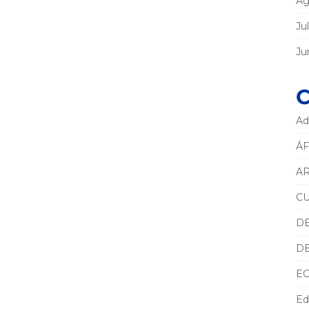
Ag
Ju
Ju
C
Ad
ÁF
AR
C
D
D
E
Ed