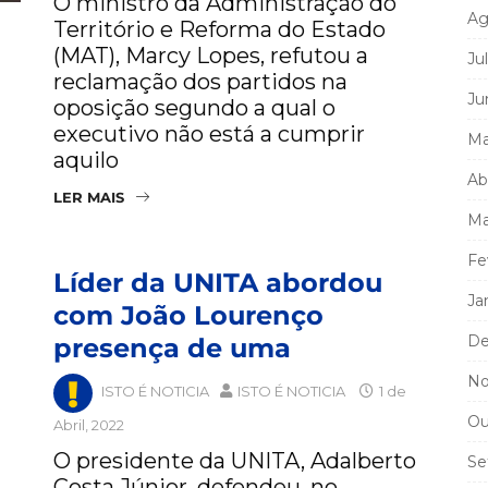
O ministro da Administração do
Ag
Território e Reforma do Estado
(MAT), Marcy Lopes, refutou a
Ju
reclamação dos partidos na
Ju
oposição segundo a qual o
executivo não está a cumprir
Ma
aquilo
Ab
LER MAIS
Ma
Fe
Líder da UNITA abordou
Ja
com João Lourenço
De
presença de uma
No
ISTO É NOTICIA
ISTO É NOTICIA
1 de
Ou
Abril, 2022
O presidente da UNITA, Adalberto
Se
Costa Júnior, defendeu, no