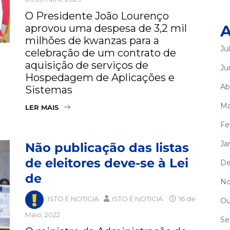
O Presidente João Lourenço
A
aprovou uma despesa de 3,2 mil
milhões de kwanzas para a
Ju
celebração de um contrato de
aquisição de serviços de
Ju
Hospedagem de Aplicações e
Ab
Sistemas
Ma
LER MAIS
Fe
Ja
Não publicação das listas
de eleitores deve-se à Lei
De
de
No
ISTO É NOTICIA
ISTO É NOTICIA
16 de
Ou
Maio, 2022
Se