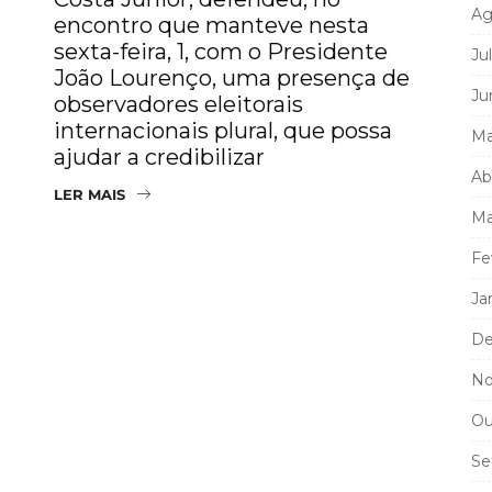
Ag
encontro que manteve nesta
sexta-feira, 1, com o Presidente
Ju
João Lourenço, uma presença de
Ju
observadores eleitorais
internacionais plural, que possa
Ma
ajudar a credibilizar
Ab
LER MAIS
Ma
Fe
Ja
De
No
Ou
Se