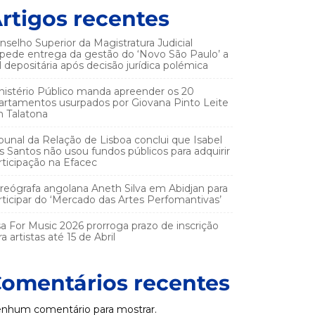
rtigos recentes
nselho Superior da Magistratura Judicial
pede entrega da gestão do ‘Novo São Paulo’ a
el depositária após decisão jurídica polémica
nistério Público manda apreender os 20
artamentos usurpados por Giovana Pinto Leite
 Talatona
ibunal da Relação de Lisboa conclui que Isabel
s Santos não usou fundos públicos para adquirir
rticipação na Efacec
reógrafa angolana Aneth Silva em Abidjan para
rticipar do ‘Mercado das Artes Perfomantivas’
sa For Music 2026 prorroga prazo de inscrição
a artistas até 15 de Abril
omentários recentes
nhum comentário para mostrar.