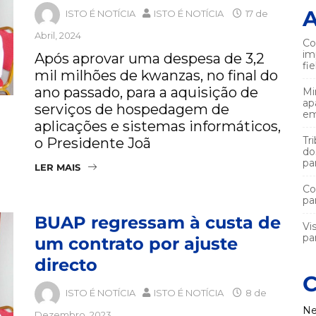
A
ISTO É NOTÍCIA
ISTO É NOTÍCIA
17 de
Abril, 2024
Co
im
Após aprovar uma despesa de 3,2
fi
mil milhões de kwanzas, no final do
ano passado, para a aquisição de
Mi
ap
serviços de hospedagem de
em
aplicações e sistemas informáticos,
Tr
o Presidente Joã
do
pa
LER MAIS
Co
pa
BUAP regressam à custa de
Vi
par
um contrato por ajuste
directo
C
ISTO É NOTÍCIA
ISTO É NOTÍCIA
8 de
Ne
Dezembro, 2023