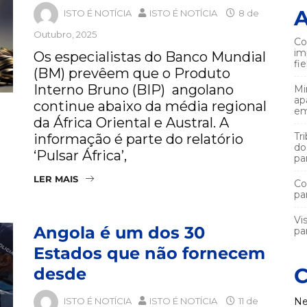
A
ISTO É NOTÍCIA
ISTO É NOTÍCIA
8 de
Outubro, 2025
Co
im
Os especialistas do Banco Mundial
fi
(BM) prevêem que o Produto
Interno Bruno (BIP) angolano
Mi
ap
continue abaixo da média regional
em
da África Oriental e Austral. A
Tr
informação é parte do relatório
do
‘Pulsar África’,
pa
LER MAIS
Co
pa
Vi
Angola é um dos 30
par
Estados que não fornecem
C
desde
ISTO É NOTÍCIA
ISTO É NOTÍCIA
11 de
Ne