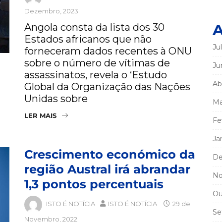
Dezembro, 2023
A
Angola consta da lista dos 30
Estados africanos que não
Ju
forneceram dados recentes à ONU
sobre o número de vítimas de
Ju
assassinatos, revela o ‘Estudo
Ab
Global da Organização das Nações
Unidas sobre
Ma
LER MAIS
Fe
Ja
Crescimento económico da
De
região Austral irá abrandar
No
1,3 pontos percentuais
Ou
ISTO É NOTÍCIA
ISTO É NOTÍCIA
29 de
Se
Novembro, 2022