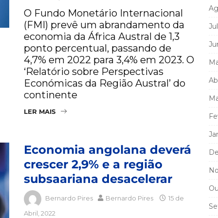
Ag
O Fundo Monetário Internacional
(FMI) prevê um abrandamento da
Ju
economia da África Austral de 1,3
Ju
ponto percentual, passando de
4,7% em 2022 para 3,4% em 2023. O
Ma
‘Relatório sobre Perspectivas
Ab
Económicas da Região Austral’ do
continente
Ma
LER MAIS
Fe
Ja
Economia angolana deverá
De
crescer 2,9% e a região
No
subsaariana desacelerar
Ou
Bernardo Pires
Bernardo Pires
15 de
Se
Abril, 2022