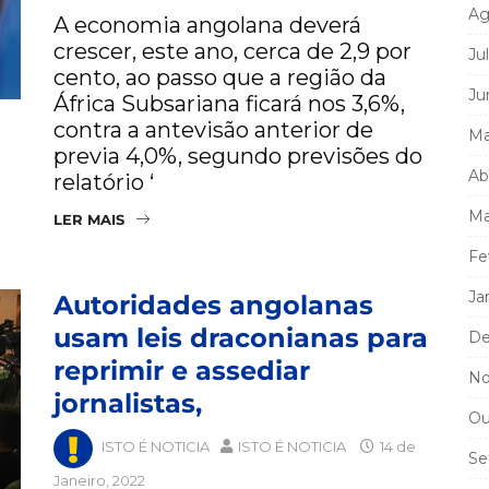
Ag
A economia angolana deverá
crescer, este ano, cerca de 2,9 por
Ju
cento, ao passo que a região da
Ju
África Subsariana ficará nos 3,6%,
contra a antevisão anterior de
Ma
previa 4,0%, segundo previsões do
Ab
relatório ‘
Ma
LER MAIS
Fe
Ja
Autoridades angolanas
usam leis draconianas para
De
reprimir e assediar
No
jornalistas,
Ou
ISTO É NOTICIA
ISTO É NOTICIA
14 de
Se
Janeiro, 2022