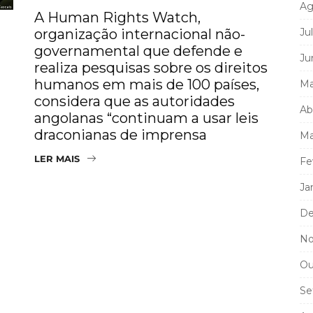
Ag
A Human Rights Watch,
organização internacional não-
Ju
governamental que defende e
Ju
realiza pesquisas sobre os direitos
humanos em mais de 100 países,
Ma
considera que as autoridades
Ab
angolanas “continuam a usar leis
draconianas de imprensa
Ma
LER MAIS
Fe
Ja
De
No
Ou
Se