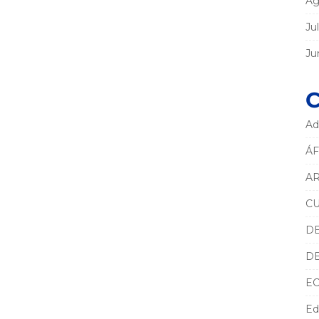
Ag
Ju
Ju
C
Ad
ÁF
AR
C
D
D
E
Ed