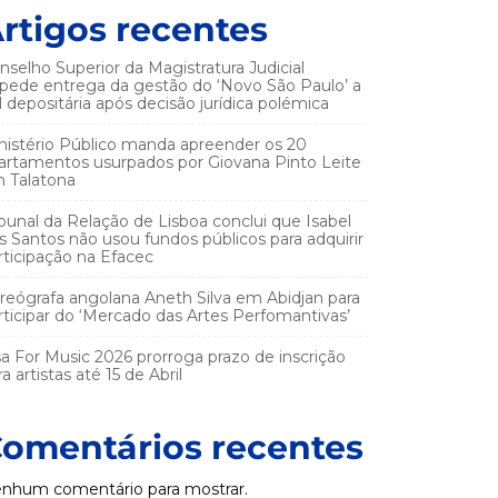
rtigos recentes
nselho Superior da Magistratura Judicial
pede entrega da gestão do ‘Novo São Paulo’ a
el depositária após decisão jurídica polémica
nistério Público manda apreender os 20
artamentos usurpados por Giovana Pinto Leite
 Talatona
ibunal da Relação de Lisboa conclui que Isabel
s Santos não usou fundos públicos para adquirir
rticipação na Efacec
reógrafa angolana Aneth Silva em Abidjan para
rticipar do ‘Mercado das Artes Perfomantivas’
sa For Music 2026 prorroga prazo de inscrição
a artistas até 15 de Abril
omentários recentes
nhum comentário para mostrar.