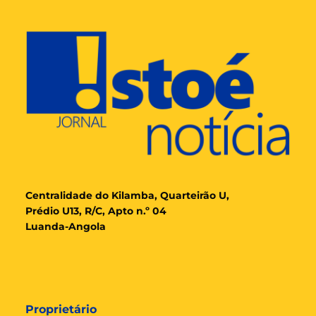
Cent
ralidade
do Kilamba, Quarteirão U,
Prédio U13, R/C, Apto n.º 04
Luanda-Angola
Proprietário