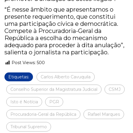
“É nesse âmbito que apresentamos o
presente requerimento, que constitui
uma participação cívica e democrática.
Compete à Procuradoria-Geral da
República a escolha do mecanismo
adequado para proceder à dita anulação”,
salienta o jornalista na participação.
Post Views:
500
Etiquetas:
Carlos Alberto Cavuquila
Conselho Superior da Magistratura Judicial
CSMJ
Isto é Notícia
PGR
Procuradoria-Geral da República
Rafael Marques
Tribunal Supremo