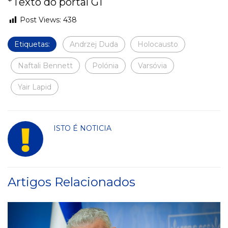
*Texto do portal G1
Post Views:
438
Etiquetas:
Andrzej Duda
Holocausto
Naftali Bennett
Polónia
Varsóvia
Yair Lapid
ISTO É NOTICIA
Artigos Relacionados