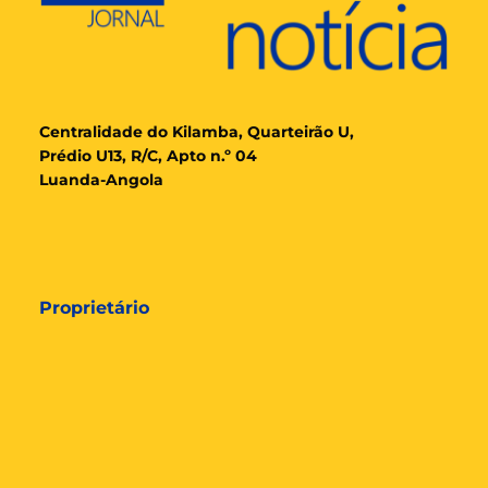
Cent
ralidade
do Kilamba, Quarteirão U,
Prédio U13, R/C, Apto n.º 04
Luanda-Angola
Proprietário