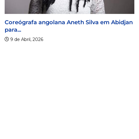
grafa angolana Aneth Silva em Abidjan
Visa F
9 de A
bril, 2026