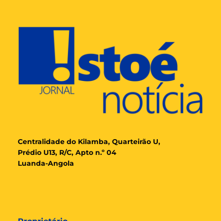
Cent
ralidade
do Kilamba, Quarteirão U,
Prédio U13, R/C, Apto n.º 04
Luanda-Angola