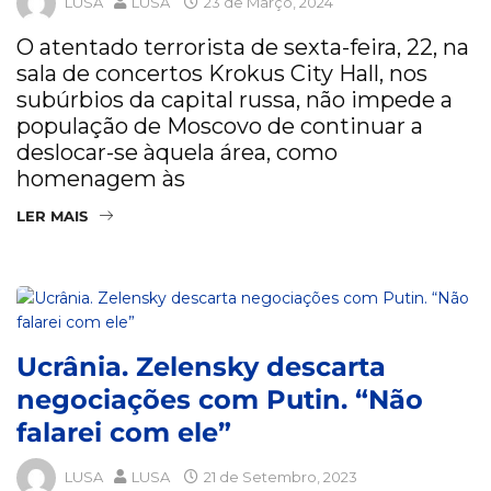
LUSA
LUSA
23 de Março, 2024
O atentado terrorista de sexta-feira, 22, na
sala de concertos Krokus City Hall, nos
subúrbios da capital russa, não impede a
população de Moscovo de continuar a
deslocar-se àquela área, como
homenagem às
LER MAIS
Ucrânia. Zelensky descarta
negociações com Putin. “Não
falarei com ele”
LUSA
LUSA
21 de Setembro, 2023