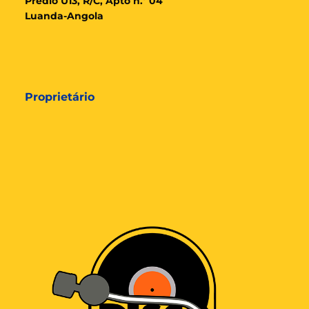
Prédio U13, R/C, Apto n.º 04
Luanda-Angola
Proprietário