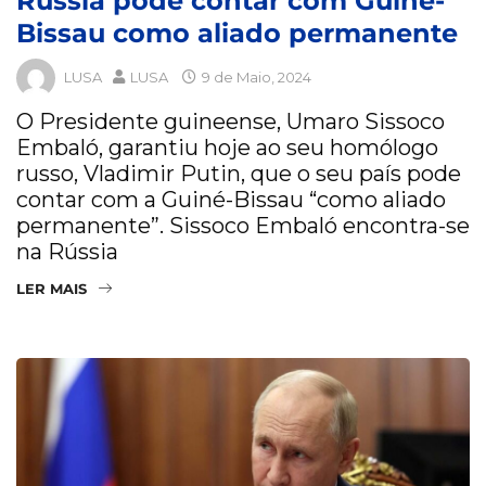
Rússia pode contar com Guiné-
Bissau como aliado permanente
LUSA
LUSA
9 de Maio, 2024
O Presidente guineense, Umaro Sissoco
Embaló, garantiu hoje ao seu homólogo
russo, Vladimir Putin, que o seu país pode
contar com a Guiné-Bissau “como aliado
permanente”. Sissoco Embaló encontra-se
na Rússia
LER MAIS