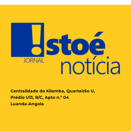
Cent
ralidade
do Kilamba, Quarteirão U,
Prédio U13, R/C, Apto n.º 04
Luanda-Angola