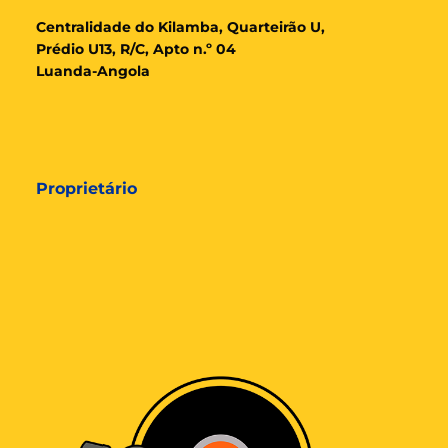
Cent
ralidade
do Kilamba, Quarteirão U,
Prédio U13, R/C, Apto n.º 04
Luanda-Angola
Proprietário