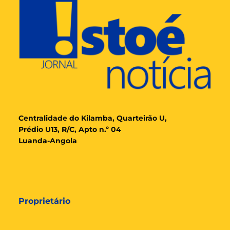
Cent
ralidade
do Kilamba, Quarteirão U,
Prédio U13, R/C, Apto n.º 04
Luanda-Angola
Proprietário