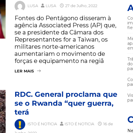
A
LUSA
LUSA
27 de Julho, 2022
Fontes do Pentágono disseram à
Co
im
agência Associated Press (AP) que,
fi
se a presidente da Câmara dos
Representantes for a Taiwan, os
Mi
ap
militares norte-americanos
em
aumentariam o movimento de
Tr
forças e equipamento na regiã
do
pa
LER MAIS
Co
pa
RDC. General proclama que
Vi
par
se o Rwanda “quer guerra,
terá
C
ISTO É NOTICIA
ISTO É NOTICIA
16 de
Ne
Junho, 2022