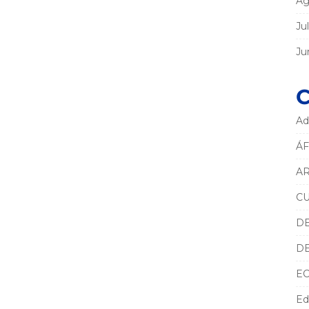
Ag
Ju
Ju
C
Ad
ÁF
AR
C
D
D
E
Ed