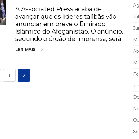
Ag
A Associated Press acaba de
avançar que os líderes talibãs vão
Ju
anunciar em breve o Emirado
Ju
Islâmico do Afeganistão. O anúncio,
segundo o órgão de imprensa, será
Ma
LER MAIS
Ab
Ma
Fe
1
2
Ja
De
No
Ou
Se