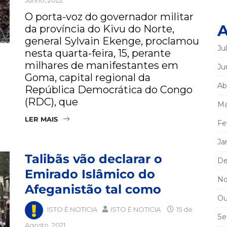
O porta-voz do governador militar
A
da província do Kivu do Norte,
general Sylvain Ekenge, proclamou
Ju
nesta quarta-feira, 15, perante
milhares de manifestantes em
Ju
Goma, capital regional da
Ab
República Democrática do Congo
(RDC), que
Ma
LER MAIS
Fe
Ja
Talibãs vão declarar o
De
Emirado Islâmico do
No
Afeganistão tal como
Ou
ISTO É NOTICIA
ISTO É NOTICIA
15 de
Se
Agosto, 2021