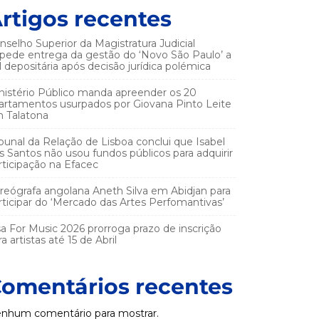
rtigos recentes
nselho Superior da Magistratura Judicial
pede entrega da gestão do ‘Novo São Paulo’ a
el depositária após decisão jurídica polémica
nistério Público manda apreender os 20
artamentos usurpados por Giovana Pinto Leite
 Talatona
ibunal da Relação de Lisboa conclui que Isabel
s Santos não usou fundos públicos para adquirir
rticipação na Efacec
reógrafa angolana Aneth Silva em Abidjan para
rticipar do ‘Mercado das Artes Perfomantivas’
sa For Music 2026 prorroga prazo de inscrição
a artistas até 15 de Abril
omentários recentes
nhum comentário para mostrar.