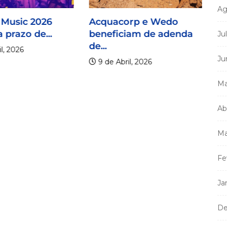
Ag
 Music 2026
Acquacorp e Wedo
 prazo de...
beneficiam de adenda
Ju
de...
l, 2026
Ju
9 de Abril, 2026
Ma
Ab
Mi
m
Ma
a
Fe
Ja
De