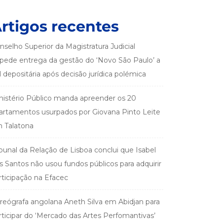
rtigos recentes
nselho Superior da Magistratura Judicial
pede entrega da gestão do ‘Novo São Paulo’ a
el depositária após decisão jurídica polémica
nistério Público manda apreender os 20
artamentos usurpados por Giovana Pinto Leite
 Talatona
ibunal da Relação de Lisboa conclui que Isabel
s Santos não usou fundos públicos para adquirir
rticipação na Efacec
reógrafa angolana Aneth Silva em Abidjan para
rticipar do ‘Mercado das Artes Perfomantivas’