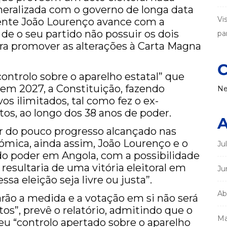
generalizada com o governo de longa data
Vi
nte João Lourenço avance com a
de o seu partido não possuir os dois
par
ra promover as alterações à Carta Magna
C
 controlo sobre o aparelho estatal” que
 em 2027, a Constituição, fazendo
Ne
os ilimitados, tal como fez o ex-
os, ao longo dos 38 anos de poder.
A
ar do pouco progresso alcançado nas
ómica, ainda assim, João Lourenço e o
Ju
 poder em Angola, com a possibilidade
resultaria de uma vitória eleitoral em
Ju
sa eleição seja livre ou justa”.
Ab
rão a medida e a votação em si não será
tos”, prevê o relatório, admitindo que o
Ma
eu “controlo apertado sobre o aparelho