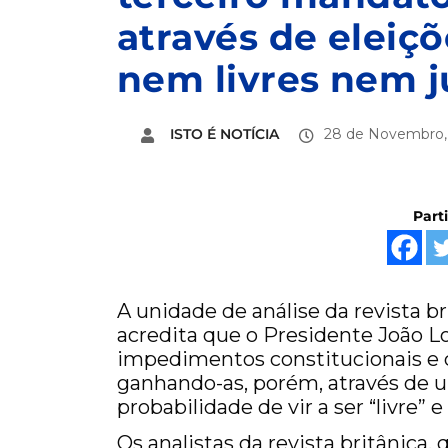
através de eleiç
nem livres nem j
ISTO É NOTÍCIA
28 de Novembro,
Part
A unidade de análise da revista b
acredita que o Presidente João L
impedimentos constitucionais e c
ganhando-as, porém, através de u
probabilidade de vir a ser “livre” e 
Os analistas da revista britânica