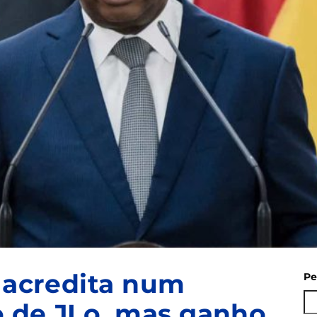
a acredita num
Pe
o de JLo, mas ganho