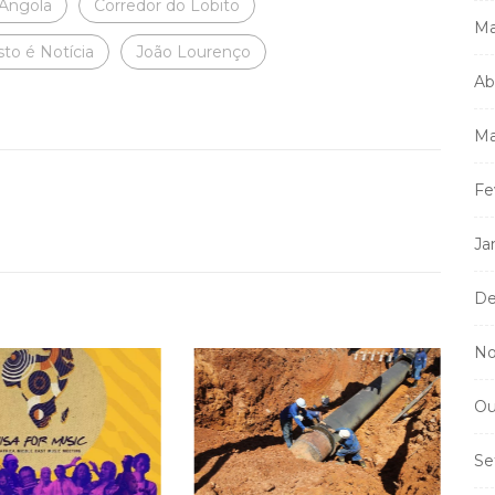
 Angola
Corredor do Lobito
Ma
sto é Notícia
João Lourenço
Ab
Ma
Fe
Ja
De
No
Ou
Se