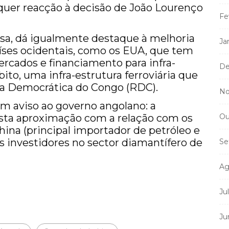
lquer reacção à decisão de João Lourenço
Fe
sa, dá igualmente destaque à melhoria
Ja
íses ocidentais, como os EUA, que tem
ercados e financiamento para infra-
De
ito, uma infra-estrutura ferroviária que
ca Democrática do Congo (RDC).
No
um aviso ao governo angolano: a
esta aproximação com a relação com os
Ou
hina (principal importador de petróleo e
s investidores no sector diamantífero de
Se
Ag
Ju
Ju