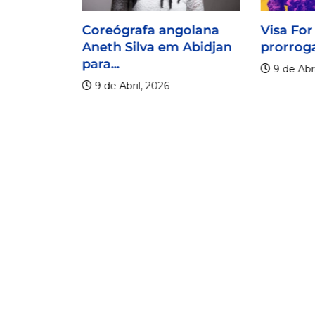
Coreógrafa angolana
Visa For
Aneth Silva em Abidjan
prorroga
para...
9 de Abri
9 de Abril, 2026
lico
er os 20
.
6