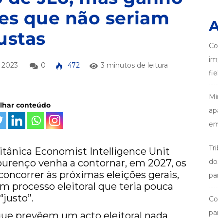
ões que não seriam
A
ustas
Co
im
 2023
0
472
3 minutos de leitura
fi
Mi
ilhar conteúdo
ap
em
Tr
ritânica Economist Intelligence Unit
ourenço venha a contornar, em 2027, os
do
oncorrer às próximas eleições gerais,
pa
m processo eleitoral que teria pouca
“justo”.
Co
pa
, que prevêem um acto eleitoral nada