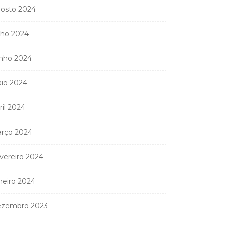
osto 2024
Coreógrafa angolana
Aneth Silva em Abidjan
lho 2024
para...
nho 2024
9 de Abril, 2026
io 2024
ril 2024
nistério Público
anda apreender os 20
rço 2024
partamentos...
11 de Junho, 2026
vereiro 2024
neiro 2024
zembro 2023