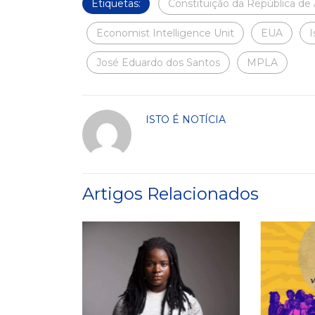
Etiquetas:
Constituição da República de
Economist Intelligence Unit
EUA
I
José Eduardo dos Santos
MPLA
ISTO É NOTÍCIA
Artigos Relacionados