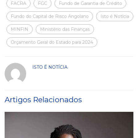
FACRA
FGC
Fundo de Garantia de Crédito
Fundo do Capital de Risco Angolano
Isto é Notícia
MINFIN
Ministério das Finanças
Orçamento Geral do Estado para 2024
ISTO É NOTÍCIA
Artigos Relacionados