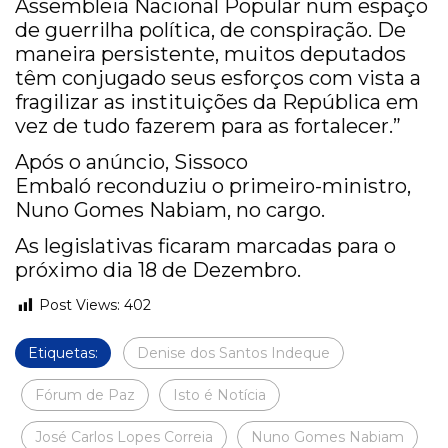
Assembleia Nacional Popular num espaço
de guerrilha política, de conspiração. De
maneira persistente, muitos deputados
têm conjugado seus esforços com vista a
fragilizar as instituições da República em
vez de tudo fazerem para as fortalecer.”
Após o anúncio, Sissoco
Embaló reconduziu o primeiro-ministro,
Nuno Gomes Nabiam, no cargo.
As legislativas ficaram marcadas para o
próximo dia 18 de Dezembro.
Post Views:
402
Etiquetas:
Denise dos Santos Indeque
Fórum de Paz
Isto é Notícia
José Carlos Lopes Correia
Nuno Gomes Nabiam