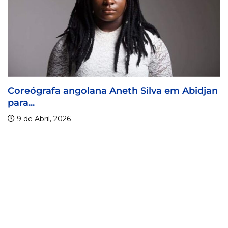
grafa angolana Aneth Silva em Abidjan
Visa F
9 de A
bril, 2026