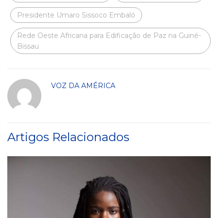
Presidente Umaro Sissoco Embaló
Rede Oeste Africana para Edificação de Paz na Guiné-
Bissau
VOZ DA AMÉRICA
Artigos Relacionados