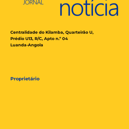
Cent
ralidade
do Kilamba, Quarteirão U,
Prédio U13, R/C, Apto n.º 04
Luanda-Angola
Proprietário