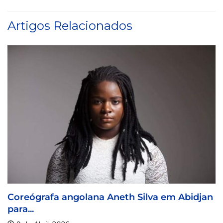
Artigos Relacionados
reógrafa angolana Aneth Silva em Abidjan
Vi
a...
9