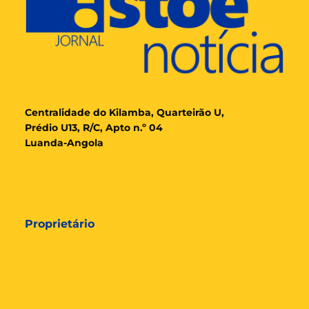
Cent
ralidade
do Kilamba, Quarteirão U,
Prédio U13, R/C, Apto n.º 04
Luanda-Angola
Proprietário