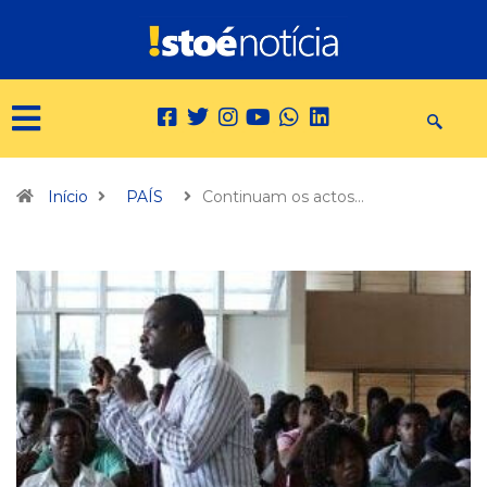
Início
PAÍS
Continuam os actos…