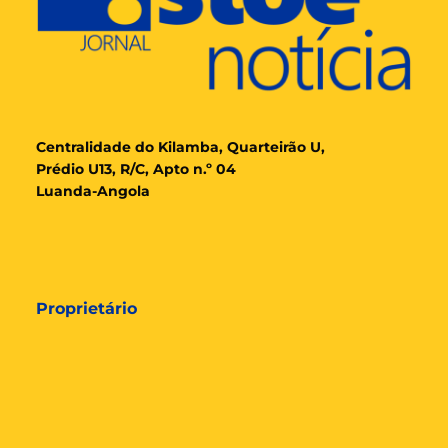
Cent
ralidade
do Kilamba, Quarteirão U,
Prédio U13, R/C, Apto n.º 04
Luanda-Angola
Proprietário