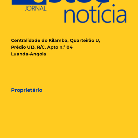
Cent
ralidade
do Kilamba, Quarteirão U,
Prédio U13, R/C, Apto n.º 04
Luanda-Angola
Proprietário