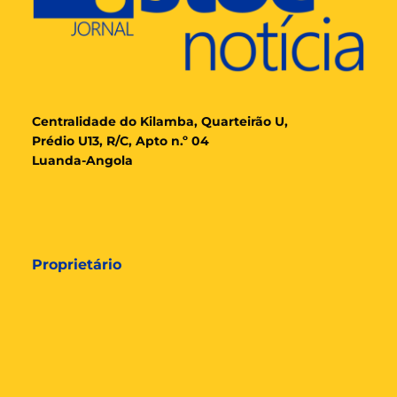
Cent
ralidade
do Kilamba, Quarteirão U,
Prédio U13, R/C, Apto n.º 04
Luanda-Angola
Proprietário