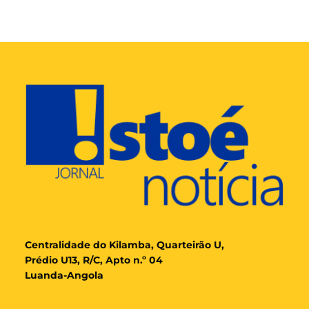
Cent
ralidade
do Kilamba, Quarteirão U,
Prédio U13, R/C, Apto n.º 04
Luanda-Angola