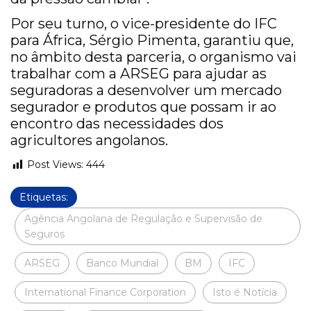
Por seu turno, o vice-presidente do IFC
para África, Sérgio Pimenta, garantiu que,
no âmbito desta parceria, o organismo vai
trabalhar com a ARSEG para ajudar as
seguradoras a desenvolver um mercado
segurador e produtos que possam ir ao
encontro das necessidades dos
agricultores angolanos.
Post Views:
444
Etiquetas:
Agência Angolana de Regulação e Supervisão de
Seguros
ARSEG
Banco Mundial
BM
IFC
International Finance Corporation
Isto é Notícia