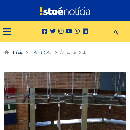
Início
ÁFRICA
África do Sul.…