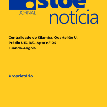
Cent
ralidade
do Kilamba, Quarteirão U,
Prédio U13, R/C, Apto n.º 04
Luanda-Angola
Proprietário