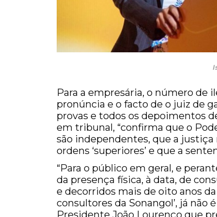
Isabel dos Santos,
Para a empresária, o número de i
pronúncia e o facto de o juiz de g
provas e todos os depoimentos d
em tribunal, “confirma que o Pode
são independentes, que a justiç
ordens ‘superiores’ e que a sente
“Para o público em geral, e perant
da presença física, à data, de co
e decorridos mais de oito anos da
consultores da Sonangol’, já não 
Presidente João Lourenço que pr