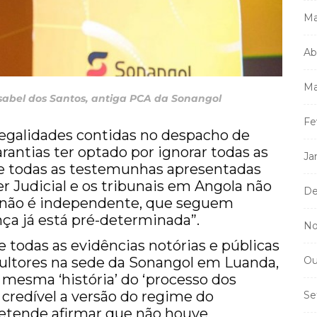
Ma
Ab
Ma
 antiga PCA da Sonangol
Fe
legalidades contidas no despacho de
arantias ter optado por ignorar todas as
Ja
e todas as testemunhas apresentadas
r Judicial e os tribunais em Angola não
De
a não é independente, que seguem
nça já está pré-determinada”.
No
e todas as evidências notórias e públicas
nsultores na sede da Sonangol em Luanda,
Ou
 mesma ‘história’ do ‘processo dos
é credível a versão do regime do
Se
etende afirmar que não houve