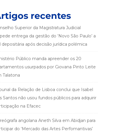
rtigos recentes
nselho Superior da Magistratura Judicial
pede entrega da gestão do ‘Novo São Paulo’ a
el depositária após decisão jurídica polémica
nistério Público manda apreender os 20
artamentos usurpados por Giovana Pinto Leite
 Talatona
ibunal da Relação de Lisboa conclui que Isabel
s Santos não usou fundos públicos para adquirir
rticipação na Efacec
reógrafa angolana Aneth Silva em Abidjan para
rticipar do ‘Mercado das Artes Perfomantivas’