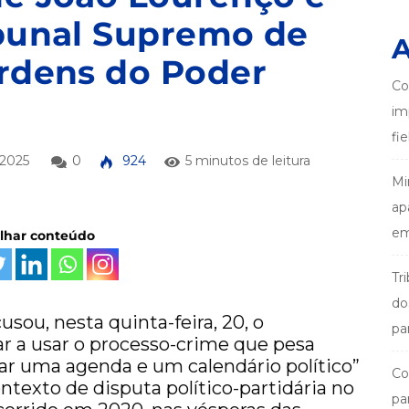
ibunal Supremo de
A
ordens do Poder
Co
im
fi
2025
0
924
5 minutos de leitura
Mi
ap
em
ilhar conteúdo
Tr
do
sou, nesta quinta-feira, 20, o
pa
r a usar o processo-crime que pesa
tar uma agenda e um calendário político”
Co
ontexto de disputa político-partidária no
pa