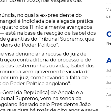
corrido em 2020, nas vésperas das
Vi
úncia, no qual a ex-presidente do
par
angol é indiciada pela alegada prática
e quatro dos 11 inicialmente avançados
C
— está na base da reacção de Isabel dos
de garantias do Tribunal Supremo, que
Ne
rdens do Poder Político”.
 visa denunciar a recusa do juiz de
A
strução contraditória do processo e de
as das testemunhas ouvidas, Isabel dos
Ju
 pronúncia vem gravemente viciada de
to por um juiz, comprovando a falta de
Ju
 do Poder Político angolano”.
-Geral da República] de Angola e a
Ab
Tribunal Supremo, vem na senda da
ngolano liderado pelo Presidente João
Ma
ca que dura há mais de oito anos e serve