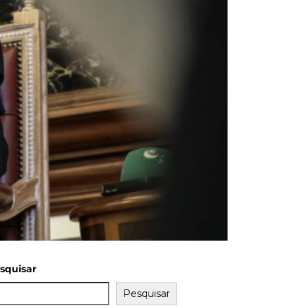
squisar
Pesquisar