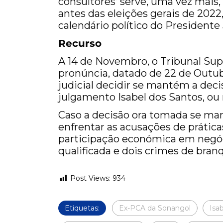
consultores’ serve, uma vez mais
antes das eleições gerais de 2022
calendário político do Presidente
Recurso
A 14 de Novembro, o Tribunal Su
pronúncia, datado de 22 de Outub
judicial decidir se mantém a dec
julgamento Isabel dos Santos, ou 
Caso a decisão ora tomada se man
enfrentar as acusações de práticas
participação económica em negócio
qualificada e dois crimes de bra
Post Views:
934
Etiquetas:
Ex-PCA da Sonangol
Isa