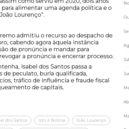
, assim como serviu em 2020, dois anos
No
, para alimentar uma agenda política e o
 João Lourenço”.
Ou
Se
premo admitiu o recurso ao despacho de
ro, cabendo agora àquela instância
Ag
isão de pronúncia e mandar para
revogar a pronúncia e encerrar processo.
Ju
tenha, Isabel dos Santos passa a
 de peculato, burla qualificada,
Ju
s, tráfico de influência e fraude fiscal
nqueamento de capitais.
Ma
Ab
Ma
bel dos Santos
Isto é Notícia
João Lourenço