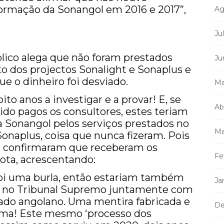
formação da Sonangol em 2016 e 2017”,
Ag
Ju
blico alega que não foram prestados
Ju
to dos projectos Sonalight e Sonaplus e
e o dinheiro foi desviado.
Ma
oito anos a investigar e a provar! E, se
Ab
ido pagos os consultores, estes teriam
a Sonangol pelos serviços prestados no
Ma
onaplus, coisa que nunca fizeram. Pois
 e confirmaram que receberam os
Fe
nota, acrescentando:
foi uma burla, então estariam também
Ja
os no Tribunal Supremo juntamente com
tado angolano. Uma mentira fabricada e
De
uma! Este mesmo ‘processo dos