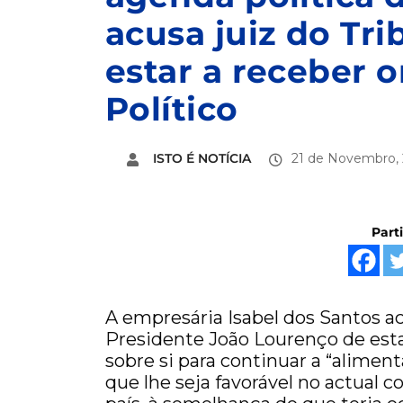
acusa juiz do Tr
estar a receber 
Político
ISTO É NOTÍCIA
21 de Novembro, 
Part
A empresária Isabel dos Santos acu
Presidente João Lourenço de esta
sobre si para continuar a “alimen
que lhe seja favorável no actual c