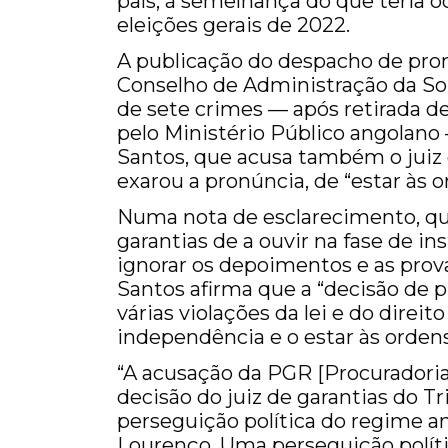
país, à semelhança do que teria o
eleições gerais de 2022.
A publicação do despacho de pron
Conselho de Administração da Son
de sete crimes — após retirada d
pelo Ministério Público angolano 
Santos, que acusa também o juiz 
exarou a pronúncia, de “estar às o
Numa nota de esclarecimento, que
garantias de a ouvir na fase de in
ignorar os depoimentos e as prov
Santos afirma que a “decisão de
várias violações da lei e do direi
independência e o estar às ordens
“A acusação da PGR [Procuradoria
decisão do juiz de garantias do 
perseguição política do regime a
Lourenço. Uma perseguição políti