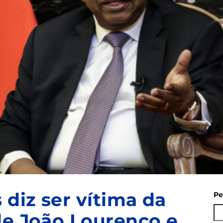
 diz ser vítima da
Pe
de João Lourenço e