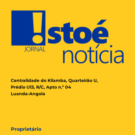
Cent
ralidade
do Kilamba, Quarteirão U,
Prédio U13, R/C, Apto n.º 04
Luanda-Angola
Proprietário