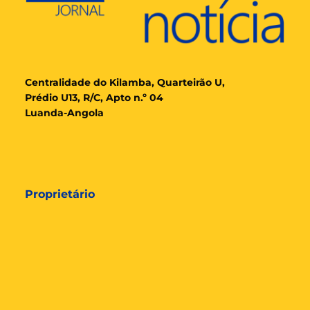
Cent
ralidade
do Kilamba, Quarteirão U,
Prédio U13, R/C, Apto n.º 04
Luanda-Angola
Proprietário