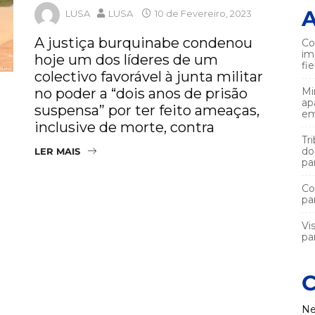
A
LUSA
LUSA
10 de Fevereiro, 2023
A justiça burquinabe condenou
Co
im
hoje um dos líderes de um
fi
colectivo favorável à junta militar
no poder a “dois anos de prisão
Mi
ap
suspensa” por ter feito ameaças,
em
inclusive de morte, contra
Tr
do
LER MAIS
pa
Co
pa
Vi
par
C
Ne