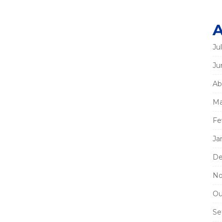
A
Ju
Ju
Ab
Ma
Fe
Ja
De
No
Ou
Se