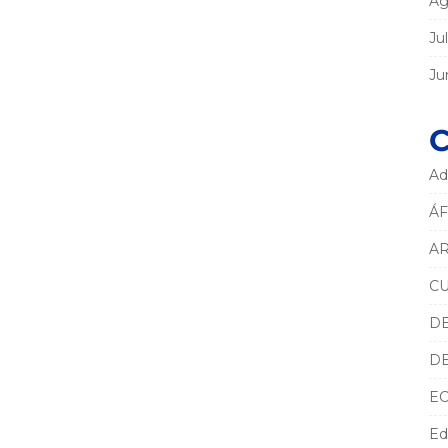
Ag
Ju
Ju
C
Ad
ÁF
AR
C
D
D
E
Ed