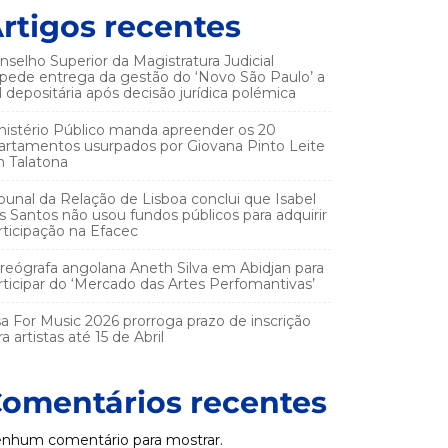
rtigos recentes
nselho Superior da Magistratura Judicial
pede entrega da gestão do ‘Novo São Paulo’ a
el depositária após decisão jurídica polémica
nistério Público manda apreender os 20
artamentos usurpados por Giovana Pinto Leite
 Talatona
ibunal da Relação de Lisboa conclui que Isabel
s Santos não usou fundos públicos para adquirir
rticipação na Efacec
reógrafa angolana Aneth Silva em Abidjan para
rticipar do ‘Mercado das Artes Perfomantivas’
sa For Music 2026 prorroga prazo de inscrição
a artistas até 15 de Abril
omentários recentes
nhum comentário para mostrar.