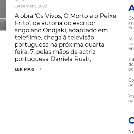
A
Dezembro, 2022
A obra ‘Os Vivos, O Morto e o Peixe
Co
Frito’, da autoria do escritor
im
fi
angolano Ondjaki, adaptado em
telefilme, chega à televisão
Mi
portuguesa na próxima quarta-
ap
em
feira, 7, pelas mãos da actriz
portuguesa Daniela Ruah,
Tr
do
pa
LER MAIS
Co
pa
Vi
par
C
Ne