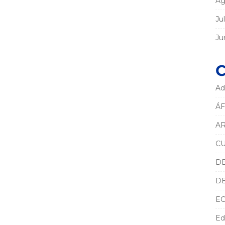
Ag
Ju
Ju
C
Ad
ÁF
AR
C
D
D
E
Ed