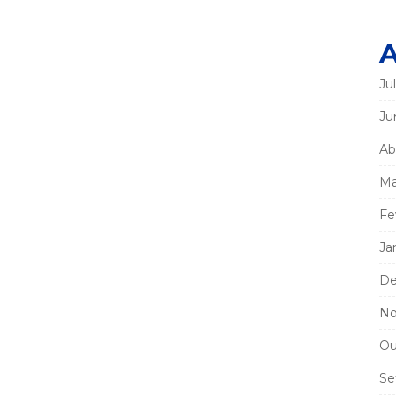
A
Ju
Ju
Ab
Ma
Fe
Ja
De
No
Ou
Se