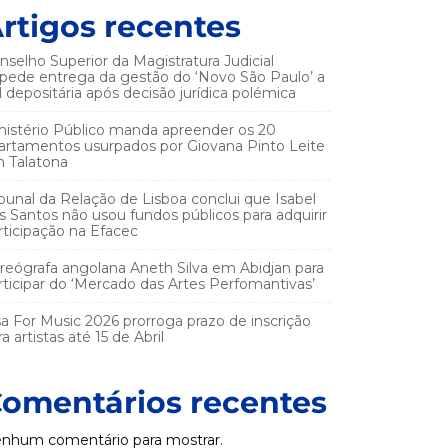
rtigos recentes
nselho Superior da Magistratura Judicial
pede entrega da gestão do ‘Novo São Paulo’ a
el depositária após decisão jurídica polémica
nistério Público manda apreender os 20
artamentos usurpados por Giovana Pinto Leite
 Talatona
ibunal da Relação de Lisboa conclui que Isabel
s Santos não usou fundos públicos para adquirir
rticipação na Efacec
reógrafa angolana Aneth Silva em Abidjan para
rticipar do ‘Mercado das Artes Perfomantivas’
sa For Music 2026 prorroga prazo de inscrição
a artistas até 15 de Abril
omentários recentes
nhum comentário para mostrar.