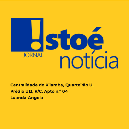
Cent
ralidade
do Kilamba, Quarteirão U,
Prédio U13, R/C, Apto n.º 04
Luanda-Angola