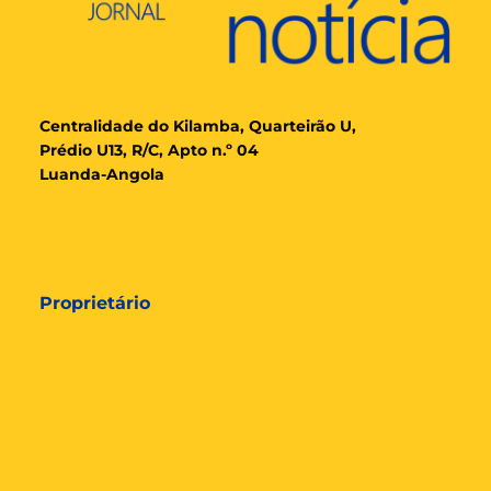
Cent
ralidade
do Kilamba, Quarteirão U,
Prédio U13, R/C, Apto n.º 04
Luanda-Angola
Proprietário