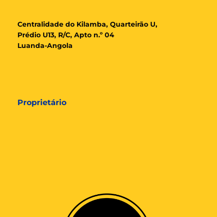
Cent
ralidade
do Kilamba, Quarteirão U,
Prédio U13, R/C, Apto n.º 04
Luanda-Angola
Proprietário