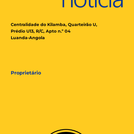
Cent
ralidade
do Kilamba, Quarteirão U,
Prédio U13, R/C, Apto n.º 04
Luanda-Angola
Proprietário