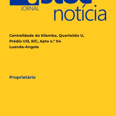
Cent
ralidade
do Kilamba, Quarteirão U,
Prédio U13, R/C, Apto n.º 04
Luanda-Angola
Proprietário