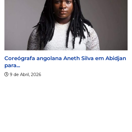
fa angolana Aneth Silva em Abidjan
Visa For 
9 de Abril
, 2026