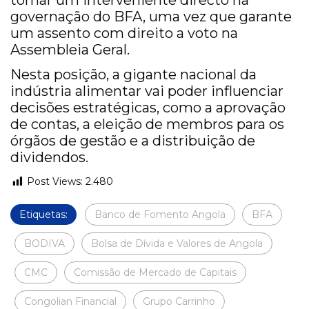
tornar um interveniente directo na
governação do BFA, uma vez que garante
um assento com direito a voto na
Assembleia Geral.
Nesta posição, a gigante nacional da
indústria alimentar vai poder influenciar
decisões estratégicas, como a aprovação
de contas, a eleição de membros para os
órgãos de gestão e a distribuição de
dividendos.
Post Views:
2.480
Etiquetas:
Banco de Fomento Angola
BFA
BODIVA
Bolsa de Dívida e Valores de Angola
CMC
Comissão de Mercado de Capitais
Congolian Financial
Grupo Carrinho