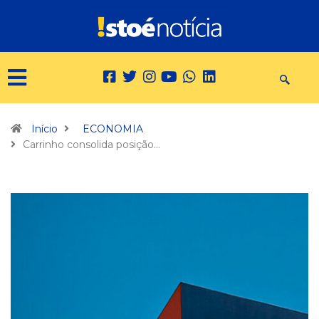
Início
ECONOMIA
Carrinho consolida posição…