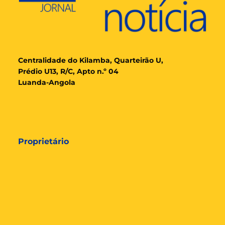
Cent
ralidade
do Kilamba, Quarteirão U,
Prédio U13, R/C, Apto n.º 04
Luanda-Angola
Proprietário