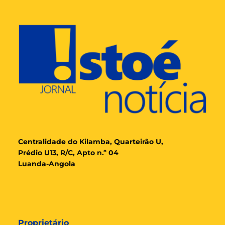
Cent
ralidade
do Kilamba, Quarteirão U,
Prédio U13, R/C, Apto n.º 04
Luanda-Angola
Proprietário