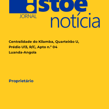
Cent
ralidade
do Kilamba, Quarteirão U,
Prédio U13, R/C, Apto n.º 04
Luanda-Angola
Proprietário