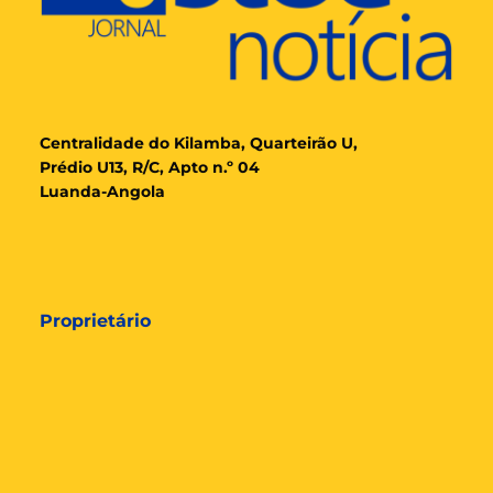
Cent
ralidade
do Kilamba, Quarteirão U,
Prédio U13, R/C, Apto n.º 04
Luanda-Angola
Proprietário