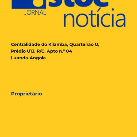
Cent
ralidade
do Kilamba, Quarteirão U,
Prédio U13, R/C, Apto n.º 04
Luanda-Angola
Proprietário