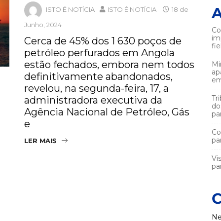
A
ISTO É NOTÍCIA
ISTO É NOTÍCIA
18 de
Junho, 2024
Co
im
Cerca de 45% dos 1 630 poços de
fi
petróleo perfurados em Angola
estão fechados, embora nem todos
Mi
ap
definitivamente abandonados,
em
revelou, na segunda-feira, 17, a
Tr
administradora executiva da
do
Agência Nacional de Petróleo, Gás
pa
e
Co
pa
LER MAIS
Vi
par
C
Ne