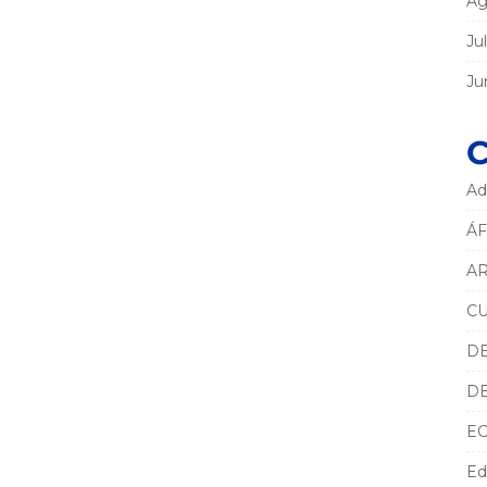
Ag
Ju
Ju
C
Ad
ÁF
AR
C
D
D
E
Ed