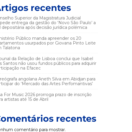
rtigos recentes
nselho Superior da Magistratura Judicial
pede entrega da gestão do ‘Novo São Paulo’ a
el depositária após decisão jurídica polémica
nistério Público manda apreender os 20
artamentos usurpados por Giovana Pinto Leite
 Talatona
ibunal da Relação de Lisboa conclui que Isabel
s Santos não usou fundos públicos para adquirir
rticipação na Efacec
reógrafa angolana Aneth Silva em Abidjan para
rticipar do ‘Mercado das Artes Perfomantivas’
sa For Music 2026 prorroga prazo de inscrição
a artistas até 15 de Abril
omentários recentes
nhum comentário para mostrar.