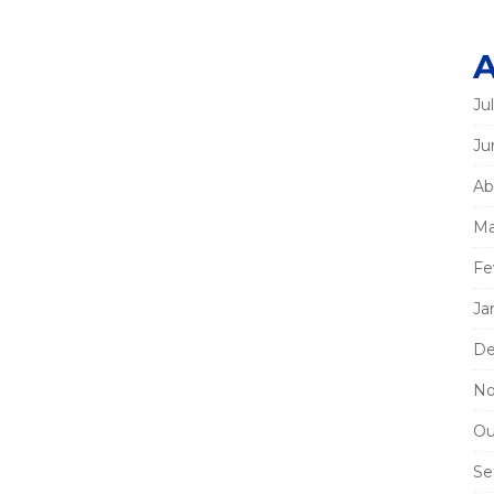
A
Ju
Ju
Ab
Ma
Fe
Ja
De
No
Ou
Se